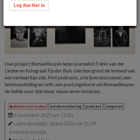
Log dan hier in
Hun project RomanReuzen laten journalist Frènk van der
Linden en fotograaf Fjodor Buis zien hoe groot de invloed van
een verhaal kan zijn. Met podcasts, schrijversbezoeken, een
tentoonstelling en zelfs een postzegelserie wil RomanReuzen
de liefde voor literatuur nieuw leven inblazen.
alleen voor leden
leesbevordering
podcast
jongeren
4 november 2025 om 11:00
Laatst gewijzigd: 18 juni 2026 om 15:19
6 minuten leestijd