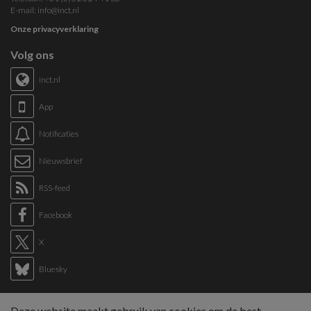
E-mail:
info@inct.nl
Onze privacyverklaring
Volg ons
inct.nl
App
Notificaties
Nieuwsbrief
RSS-feed
Facebook
X
Bluesky
Links
Deze website maakt gebruik van cookies om de best