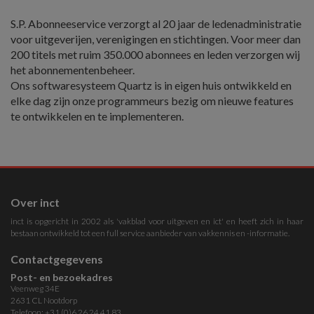
S.P. Abonneeservice verzorgt al 20 jaar de ledenadministratie
voor uitgeverijen, verenigingen en stichtingen. Voor meer dan
200 titels met ruim 350.000 abonnees en leden verzorgen wij
het abonnementenbeheer.
Ons softwaresysteem Quartz is in eigen huis ontwikkeld en
elke dag zijn onze programmeurs bezig om nieuwe features
te ontwikkelen en te implementeren.
Over inct
inct is opgericht in 2002 als 'vakblad voor uitgeven en ict' en heeft zich in haar
bestaan ontwikkeld tot een full service aanbieder van vakkennis en -informatie.
Contactgegevens
Post- en bezoekadres
Veenweg 34E
2631 CL Nootdorp
Telefoon: +31 (0)6 26 24 41 83