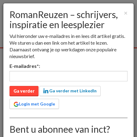
RomanReuzen – schrijvers,
×
inspiratie en leesplezier
Togg
navig
Vul hieronder uw e-mailadres in en lees dit artikel gratis.
We sturen u dan een link om het artikel te lezen.
Daarnaast ontvang je op werkdagen onze populaire
nieuwsbrief.
Alle media
Publieksmedia
Vakmedia
Educatieve media
E-mailadres
*
:
inct
Publieksmedia
RomanReuzen – schrijvers, inspiratie en
leesplezier
RomanReuzen –
Ga verder met LinkedIn
Ga verder
schrijvers, inspiratie en
Login met Google
leesplezier
Bent u abonnee van inct?