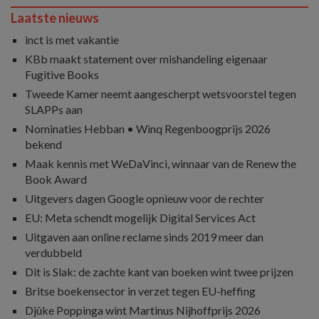
Laatste nieuws
inct is met vakantie
KBb maakt statement over mishandeling eigenaar
Fugitive Books
Tweede Kamer neemt aangescherpt wetsvoorstel tegen
SLAPPs aan
Nominaties Hebban • Winq Regenboogprijs 2026
bekend
Maak kennis met WeDaVinci, winnaar van de Renew the
Book Award
Uitgevers dagen Google opnieuw voor de rechter
EU: Meta schendt mogelijk Digital Services Act
Uitgaven aan online reclame sinds 2019 meer dan
verdubbeld
Dit is Slak: de zachte kant van boeken wint twee prijzen
Britse boekensector in verzet tegen EU-heffing
Djûke Poppinga wint Martinus Nijhoffprijs 2026