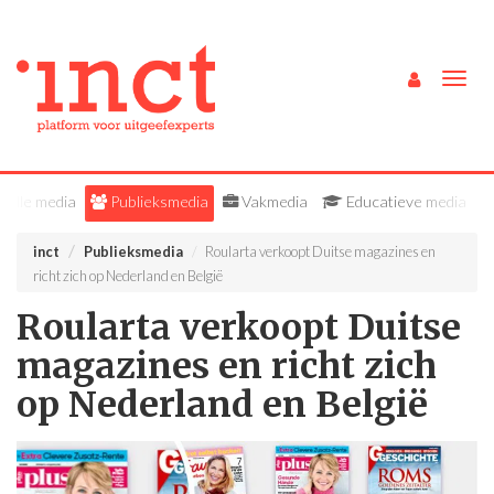
Togg
navig
Alle media
Publieksmedia
Vakmedia
Educatieve media
inct
Publieksmedia
Roularta verkoopt Duitse magazines en
richt zich op Nederland en België
Roularta verkoopt Duitse
magazines en richt zich
op Nederland en België