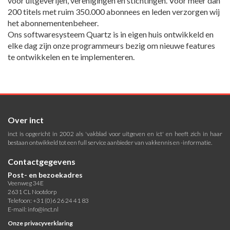
voor uitgeverijen, verenigingen en stichtingen. Voor meer dan
200 titels met ruim 350.000 abonnees en leden verzorgen wij
het abonnementenbeheer.
Ons softwaresysteem Quartz is in eigen huis ontwikkeld en
elke dag zijn onze programmeurs bezig om nieuwe features
te ontwikkelen en te implementeren.
Over inct
inct is opgericht in 2002 als 'vakblad voor uitgeven en ict' en heeft zich in haar
bestaan ontwikkeld tot een full service aanbieder van vakkennis en -informatie.
Contactgegevens
Post- en bezoekadres
Veenweg 34E
2631 CL Nootdorp
Telefoon: +31 (0)6 26 24 41 83
E-mail:
info@inct.nl
Onze privacyverklaring