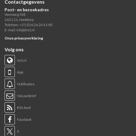
Contactgegevens
Post- en bezoekadres
Veenweg 34E
2631 CL Nootdorp
Telefoon: +31 (0)6 26 24 41 83
E-mail:
info@inct.nl
Onze privacyverklaring
Volg ons
inct.nl
App
Notificaties
Nieuwsbrief
RSS-feed
Facebook
X