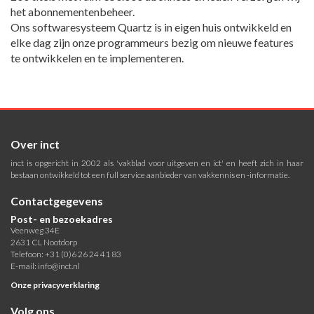
het abonnementenbeheer.
Ons softwaresysteem Quartz is in eigen huis ontwikkeld en
elke dag zijn onze programmeurs bezig om nieuwe features
te ontwikkelen en te implementeren.
Over inct
inct is opgericht in 2002 als 'vakblad voor uitgeven en ict' en heeft zich in haar
bestaan ontwikkeld tot een full service aanbieder van vakkennis en -informatie.
Contactgegevens
Post- en bezoekadres
Veenweg 34E
2631 CL Nootdorp
Telefoon: +31 (0)6 26 24 41 83
E-mail:
info@inct.nl
Onze privacyverklaring
Volg ons