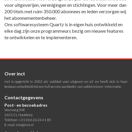
voor uitgeverijen, verenigingen en stichtingen. Voor meer dan
200 titels met ruim 350.000 abonnees en leden verzorgen wij
het abonnementenbeheer.
Ons softwaresysteem Quartz is in eigen huis ontwikkeld en
elke dag zijn onze programmeurs bezig om nieuwe features
te ontwikkelen en te implementeren.
Over inct
inct is opgericht in 2002 als 'vakblad voor uitgeven en ict' en heeft zich in haar
bestaan ontwikkeld tot een full service aanbieder van vakkennis en -informatie.
Contactgegevens
Post- en bezoekadres
Veenweg 34E
2631 CL Nootdorp
Telefoon: +31 (0)6 26 24 41 83
E-mail:
info@inct.nl