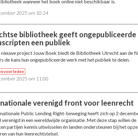
bibliotheek wanneer het boek online niet beschikbaar is.
cember 2025 om 10:24
chtse bibliotheek geeft ongepubliceerde
scripten een publiek
 nieuwe project Jouw Boek biedt de Bibliotheek Utrecht aan de 
ers de kans hun ongepubliceerde werk met het publiek te delen.
en voor leden
cember 2025 om 11:00
rnationale verenigd front voor leenrecht
rnationale Public Lending Right-beweging heeft zich op 2 decemb
el verenigd in een wereldwijde organisatie. Met deze stap willen de
en partijen kennis uitwisselen én landen ondersteunen bij het opze
ren van hun leenrechtstelsel.