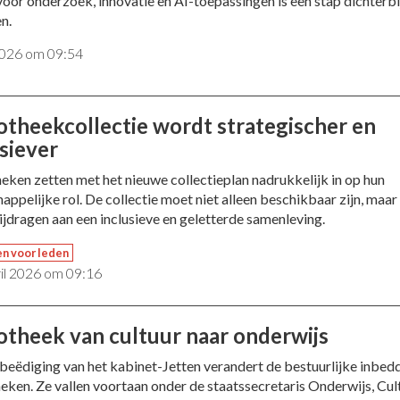
oor onderzoek, innovatie en AI-toepassingen is een stap dichterbi
n.
 2026 om 09:54
iotheekcollectie wordt strategischer en
usiever
heken zetten met het nieuwe collectieplan nadrukkelijk in op hun
appelijke rol. De collectie moet niet alleen beschikbaar zijn, maa
bijdragen aan een inclusieve en geletterde samenleving.
en voor leden
ril 2026 om 09:16
iotheek van cultuur naar onderwijs
beëdiging van het kabinet-Jetten verandert de bestuurlijke inbed
heken. Ze vallen voortaan onder de staatssecretaris Onderwijs, Cul