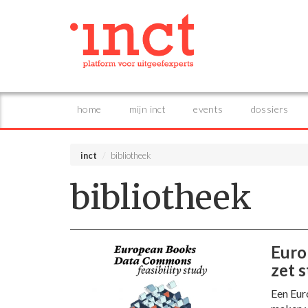
home
mijn inct
events
dossiers
inct
bibliotheek
bibliotheek
Euro
zet s
Een Eur