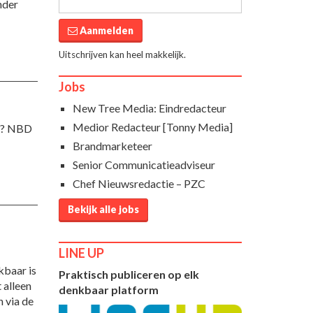
nder
Aanmelden
Uitschrijven kan heel makkelijk.
Jobs
New Tree Media: Eindredacteur
Medior Redacteur [Tonny Media]
ht? NBD
Brandmarketeer
Senior Communicatieadviseur
Chef Nieuwsredactie – PZC
Bekijk alle jobs
LINE UP
kbaar is
Praktisch publiceren op elk
t alleen
denkbaar platform
n via de