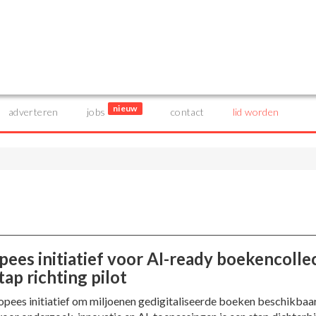
nieuw
adverteren
jobs
contact
lid worden
pees initiatief voor AI-ready boekencolle
tap richting pilot
opees initiatief om miljoenen gedigitaliseerde boeken beschikbaar