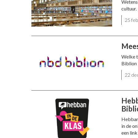
Wetensc
cultuur.
25 fe
Mees
Welke t
Biblion
22 de
Hebb
Bibl
Hebban 
in de on
een link