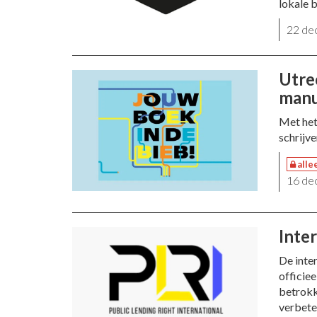
lokale 
22 de
Utre
manu
Met het
schrijv
alle
16 de
Inte
De inte
officie
betrokk
verbete