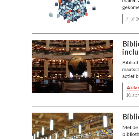
maken v
gekome
7 juli
Bibl
incl
Bibliot
maatsch
actief 
alle
10 ap
Bibl
Met de 
bibliot