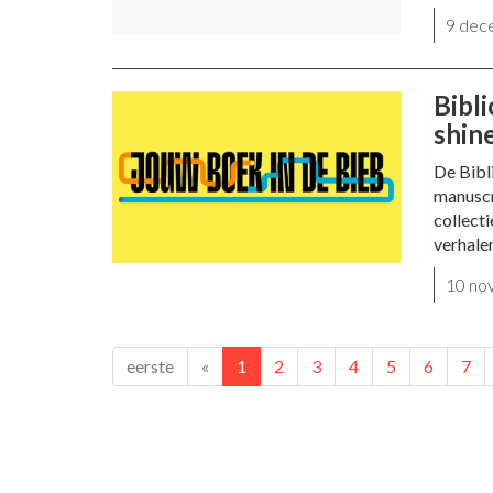
9 dec
Bibl
shin
De Bibl
manuscr
collecti
verhalen
10 no
eerste
«
1
2
3
4
5
6
7