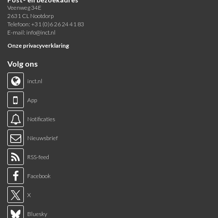
Veenweg 34E
2631 CL Nootdorp
Telefoon: +31 (0)6 26 24 41 83
E-mail:
info@inct.nl
Onze privacyverklaring
Volg ons
inct.nl
App
Notificaties
Nieuwsbrief
RSS-feed
Facebook
X
Bluesky