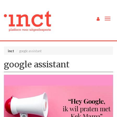
Togg
navig
inct
google assistant
google assistant