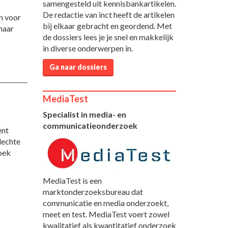
samengesteld uit kennisbankartikelen.
De redactie van inct heeft de artikelen
n voor
bij elkaar gebracht en geordend. Met
 haar
de dossiers lees je je snel en makkelijk
in diverse onderwerpen in.
Ga naar dossiers
MediaTest
Specialist in media- en
communicatieonderzoek
ent
lechte
boek
MediaTest is een
marktonderzoeksbureau dat
communicatie en media onderzoekt,
meet en test. MediaTest voert zowel
kwalitatief als kwantitatief onderzoek