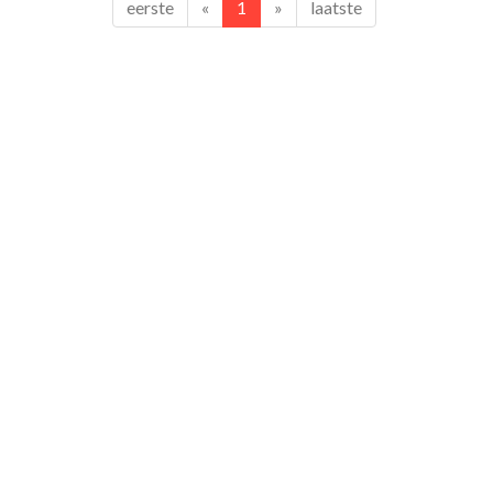
eerste
«
1
»
laatste