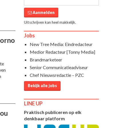
Aanmelden
Uitschrijven kan heel makkelijk.
Jobs
porno
New Tree Media: Eindredacteur
Medior Redacteur [Tonny Media]
Brandmarketeer
hte
Senior Communicatieadviseur
ven
Chef Nieuwsredactie – PZC
n
Bekijk alle jobs
LINE UP
you
Praktisch publiceren op elk
denkbaar platform