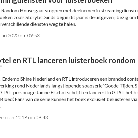
 Random House gaat stoppen met deelnemen in streamingdienste
oeken zoals Storytel. Sinds begin dit jaar is de uitgeverij bezig om
ij verschillende diensten weg te halen.
nuari 2020 om 09:53
ytel en RTL lanceren luisterboek rondom
T
l, EndemolShine Nederland en RTL introduceren een branded cont
rking rond Nederlands langstlopende soapserie ‘Goede Tijden, S
. GTST-personage Janine Elschot schrijft en lanceert in GTST het 
Bloed’. Fans van de serie kunnen het boek exclusief beluisteren via
.
vember 2018 om 09:43