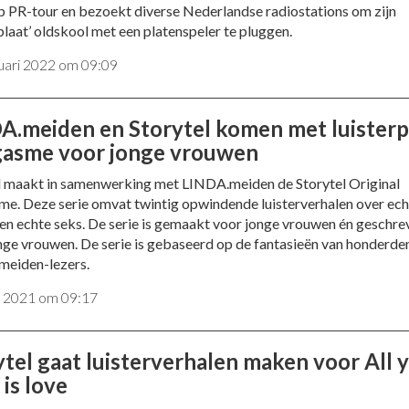
p PR-tour en bezoekt diverse Nederlandse radiostations om zijn
plaat’ oldskool met een platenspeler te pluggen.
nuari 2022 om 09:09
A.meiden en Storytel komen met luister
asme voor jonge vrouwen
l maakt in samenwerking met LINDA.meiden de Storytel Original
e. Deze serie omvat twintig opwindende luisterverhalen over ec
en echte seks. De serie is gemaakt voor jonge vrouwen én geschre
nge vrouwen. De serie is gebaseerd op de fantasieën van honderde
eiden-lezers.
ni 2021 om 09:17
ytel gaat luisterverhalen maken voor All 
is love