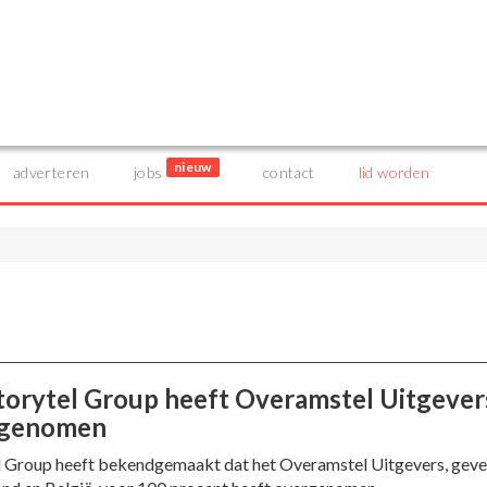
nieuw
adverteren
jobs
contact
lid worden
torytel Group heeft Overamstel Uitgever
rgenomen
l Group heeft bekendgemaakt dat het Overamstel Uitgevers, geve