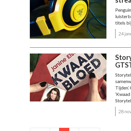
Penguin
luisterb
titels b
24 ja
Stor
GTS
Storyte
samenwe
Tijden’
‘Kwaad 
Storytel
28 no