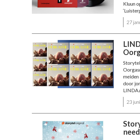
Kluun o
‘Luister
27 ja
LIND
Oorg
Storyte
Oorgasm
meiden 
door jo
LINDA.m
23 ju
Stor
need 