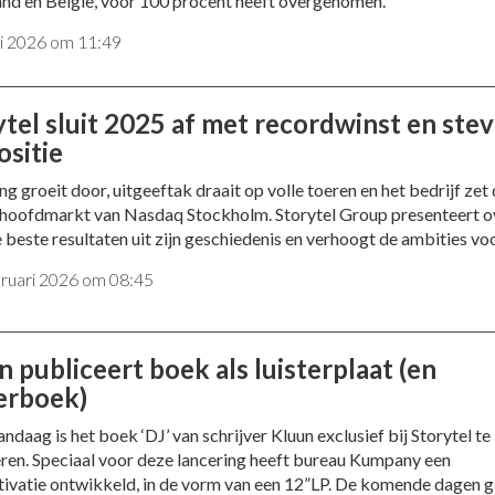
nd en België, voor 100 procent heeft overgenomen.
i 2026 om 11:49
ytel sluit 2025 af met recordwinst en stev
ositie
g groeit door, uitgeeftak draait op volle toeren en het bedrijf zet
 hoofdmarkt van Nasdaq Stockholm. Storytel Group presenteert o
 beste resultaten uit zijn geschiedenis en verhoogt de ambities vo
bruari 2026 om 08:45
 publiceert boek als luisterplaat (en
terboek)
ndaag is het boek ‘DJ’ van schrijver Kluun exclusief bij Storytel te
eren. Speciaal voor deze lancering heeft bureau Kumpany een
ivatie ontwikkeld, in de vorm van een 12”LP. De komende dagen g