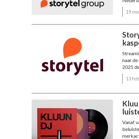
Nederla
19 me
Stor
kasp
Streamin
naar de
2025 de
13 fe
Kluun
luis
Vanaf va
beluist
merkact