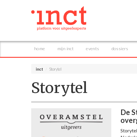
home
mijn inct
events
dossiers
inct
Storytel
Storytel
De S
ove
Storyte