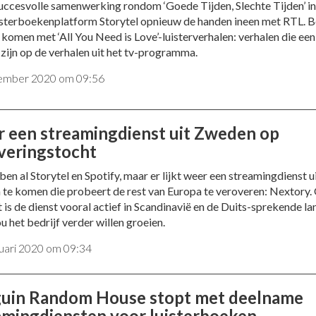
uccesvolle samenwerking rondom ‘Goede Tijden, Slechte Tijden’ i
uisterboekenplatform Storytel opnieuw de handen ineen met RTL. 
 komen met ‘All You Need is Love’-luisterverhalen: verhalen die een
 zijn op de verhalen uit het tv-programma.
ember 2020 om 09:56
 een streamingdienst uit Zweden op
veringstocht
en al Storytel en Spotify, maar er lijkt weer een streamingdienst u
te komen die probeert de rest van Europa te veroveren: Nextory. 
is de dienst vooral actief in Scandinavië en de Duits-sprekende la
u het bedrijf verder willen groeien.
ruari 2020 om 09:34
uin Random House stopt met deelname
amingdiensten voor luisterboeken