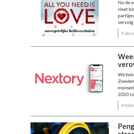
Na de s
slaat l
partijen
vervolg
9 dec
Weer
vero
We hebb
Zweden 
moment 
2020 zo
4 feb
Peng
stre