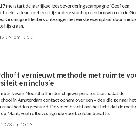
 17 mei start de jaarlijkse leesbevorderingscampagne ‘Geef een
n)boek cadeau’ met een bijzondere stunt op een bouwterrein in Gr
ep Groningse kleuters ontvangen het eerste exemplaar door midde
e hijskraan.
i 2024 om 10:32
dhoff vernieuwt methode met ruimte vo
siteit en inclusie
mber kwam Noordhoff in de schijnwerpers te staan nadat de
chool in Amsterdam contact opnam over een video die ze naar h
urnaal hadden gestuurd. De video bracht aan het licht dat de meth
g op Maat, veel rolbevestigende voorbeelden bevatte.
ni 2023 om 10:23