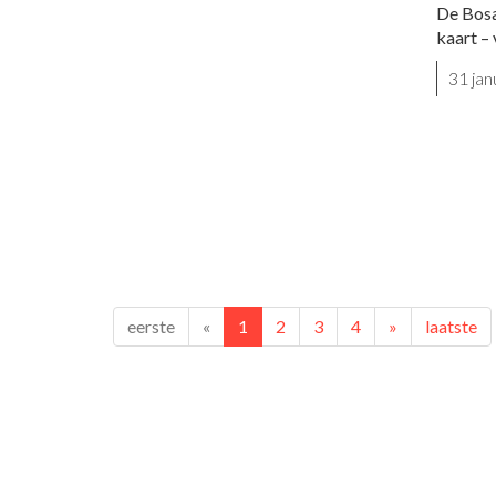
De Bosa
kaart – 
31 ja
eerste
«
1
2
3
4
»
laatste