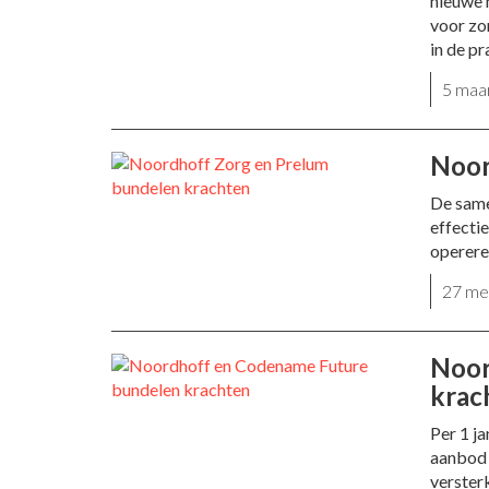
nieuwe 
voor zo
in de pr
5 maa
Noor
De same
effecti
operer
27 me
Noor
krac
Per 1 j
aanbod 
verster