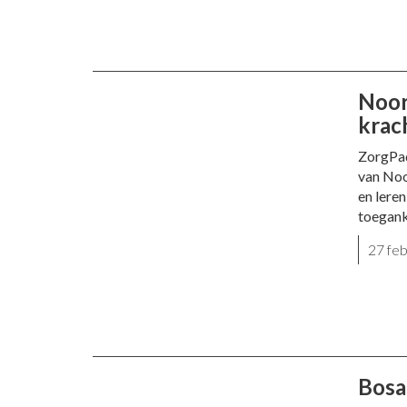
Noor
krac
ZorgPad
van Noo
en lere
toegank
27 fe
Bosat