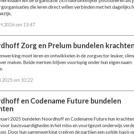
merknaam wil de organisatie zich nadrukkelijker positioneren als 
rgorganisaties die leren direct willen verbinden met het dagelijks 
aktijk.
rt 2026 om 13:47
dhoff Zorg en Prelum bundelen krachte
nwerking moet leren en ontwikkelen in de zorgsector leuker, sli
ever maken. Beide merken blijven voorlopig onder hun eigen naam
en
i 2025 om 10:22
dhoff en Codename Future bundelen
hten
anuari 2025 bundelen Noordhoff en Codename Future hun krachte
voor basisvaardigheden in het mbo en voortgezet onderwijs verde
ken. Door hun samenwerking creëren de partijen een solide basis 