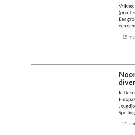
Vrijdag
(prente
Een gro
een echt
15 me
Noor
diver
In Dece
Europas
Jeugdjo
Spellin
22 ju