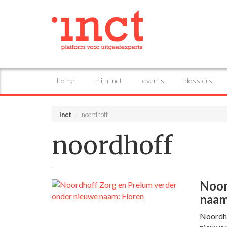
home
mijn inct
events
dossiers
inct
noordhoff
noordhoff
Noor
naam
Noordho