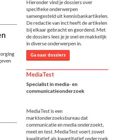
Hieronder vind je dossiers over
specifieke onderwerpen
samengesteld uit kennisbankartikelen.
De redactie van inct heeft de artikelen
bij elkaar gebracht en geordend. Met
en
de dossiers lees je je snel en makkelijk
in diverse onderwerpen in.
zorging
Ga naar dossiers
sgeven
MediaTest
Specialist in media- en
communicatieonderzoek
MediaTest is een
marktonderzoeksbureau dat
communicatie en media onderzoekt,
meet en test. MediaTest voert zowel
kwalitatief als kwantitatief onderzoek