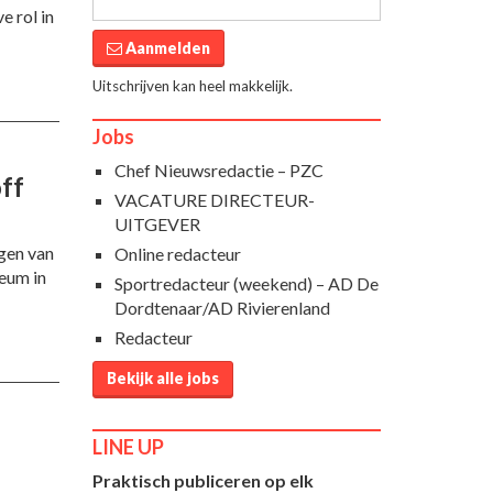
e rol in
Aanmelden
Uitschrijven kan heel makkelijk.
Jobs
Chef Nieuwsredactie – PZC
ff
VACATURE DIRECTEUR-
UITGEVER
ngen van
Online redacteur
seum in
Sportredacteur (weekend) – AD De
Dordtenaar/AD Rivierenland
Redacteur
Bekijk alle jobs
LINE UP
Praktisch publiceren op elk