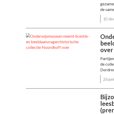
gezamen
de same
10 de
Onde
beel
over
Partije
de coll
Dordrec
26 ju
Bijzo
lees
(pre