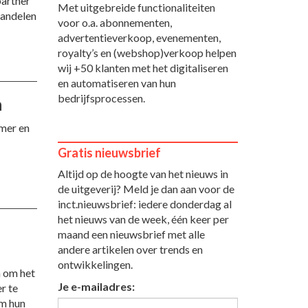
partner
Met uitgebreide functionaliteiten
handelen
voor o.a. abonnementen,
advertentieverkoop, evenementen,
royalty’s en (webshop)verkoop helpen
wij +50 klanten met het digitaliseren
en automatiseren van hun
bedrijfsprocessen.
n
mmer en
Gratis nieuwsbrief
Altijd op de hoogte van het nieuws in
de uitgeverij? Meld je dan aan voor de
inct.nieuwsbrief: iedere donderdag al
het nieuws van de week, één keer per
maand een nieuwsbrief met alle
andere artikelen over trends en
ontwikkelingen.
n om het
Je e-mailadres:
r te
om hun