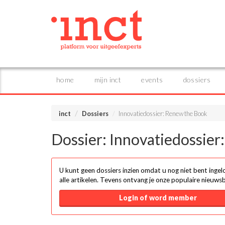
home
mijn inct
events
dossiers
inct
Dossiers
Innovatiedossier: Renew the Book
Dossier: Innovatiedossie
U kunt geen dossiers inzien omdat u nog niet bent ingelo
alle artikelen. Tevens ontvang je onze populaire nieuwsbr
Login of word member