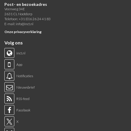
Post- en bezoekadres
Veenweg 34E
2631 CL Nootdorp
Telefoon: +31 (0)6 26 24 41 83
E-mail:
info@inct.nl
Onze privacyverklaring
Volg ons
inct.nl
App
Notificaties
Nieuwsbrief
RSS-feed
Facebook
X