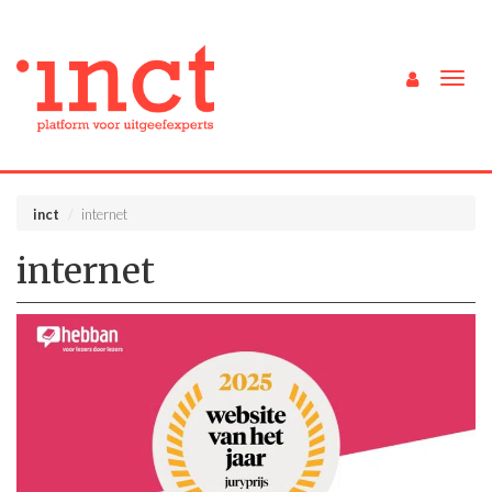
Togg
navig
inct
internet
internet