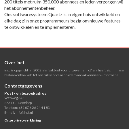
200 titels met ruim 350.000 abonnees en leden verzorgen wij
het abonnementenbeheer.
Ons softwaresysteem Quartz is in eigen huis ontwikkeld en
elke dag zijn onze programmeurs bezig om nieuwe features
te ontwikkelen en te implementeren.
Over inct
inct is opgericht in 2002 als 'vakblad voor uitgeven en ict' en heeft zich in haar
bestaan ontwikkeld tot een full service aanbieder van vakkennis en -informatie.
Contactgegevens
Post- en bezoekadres
Veenweg 34E
2631 CL Nootdorp
Telefoon: +31 (0)6 26 24 41 83
E-mail:
info@inct.nl
Onze privacyverklaring