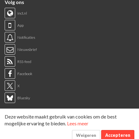
Volg ons
inct.nl
App
Notificaties
Nieuwsbrief
RSS-feed
Facebook
X
Bluesky
Links
Deze website maakt gebruik van cookies om de best
Sitemap
mogelijke ervaring te bieden.
Lees meer
Tags overzicht
Weigeren
Accepteren