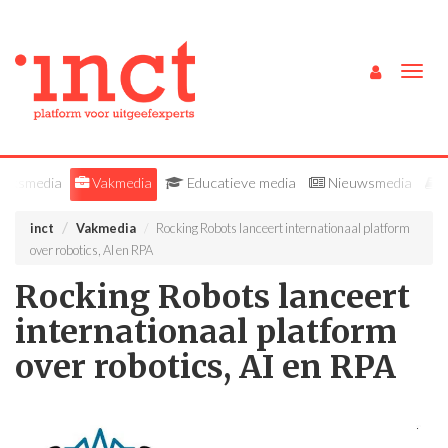
Togg
navig
ieksmedia
Vakmedia
Educatieve media
Nieuwsmedia
B
inct
Vakmedia
Rocking Robots lanceert internationaal platform
over robotics, AI en RPA
Rocking Robots lanceert
internationaal platform
over robotics, AI en RPA