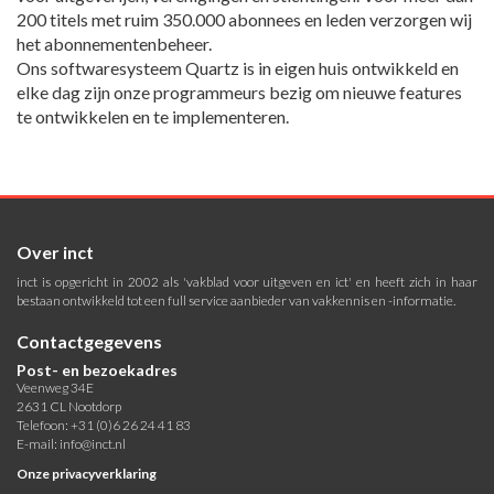
200 titels met ruim 350.000 abonnees en leden verzorgen wij
het abonnementenbeheer.
Ons softwaresysteem Quartz is in eigen huis ontwikkeld en
elke dag zijn onze programmeurs bezig om nieuwe features
te ontwikkelen en te implementeren.
Over inct
inct is opgericht in 2002 als 'vakblad voor uitgeven en ict' en heeft zich in haar
bestaan ontwikkeld tot een full service aanbieder van vakkennis en -informatie.
Contactgegevens
Post- en bezoekadres
Veenweg 34E
2631 CL Nootdorp
Telefoon: +31 (0)6 26 24 41 83
E-mail:
info@inct.nl
Onze privacyverklaring