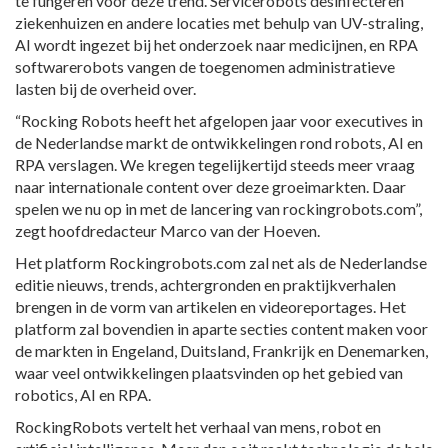
te fungeren voor deze trend. Servicerobots desinfecteren
ziekenhuizen en andere locaties met behulp van UV-straling,
AI wordt ingezet bij het onderzoek naar medicijnen, en RPA
softwarerobots vangen de toegenomen administratieve
lasten bij de overheid over.
“Rocking Robots heeft het afgelopen jaar voor executives in
de Nederlandse markt de ontwikkelingen rond robots, AI en
RPA verslagen. We kregen tegelijkertijd steeds meer vraag
naar internationale content over deze groeimarkten. Daar
spelen we nu op in met de lancering van rockingrobots.com”,
zegt hoofdredacteur Marco van der Hoeven.
Het platform Rockingrobots.com zal net als de Nederlandse
editie nieuws, trends, achtergronden en praktijkverhalen
brengen in de vorm van artikelen en videoreportages. Het
platform zal bovendien in aparte secties content maken voor
de markten in Engeland, Duitsland, Frankrijk en Denemarken,
waar veel ontwikkelingen plaatsvinden op het gebied van
robotics, AI en RPA.
RockingRobots vertelt het verhaal van mens, robot en