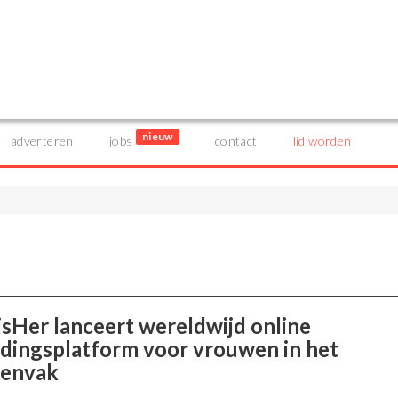
nieuw
adverteren
jobs
contact
lid worden
isHer lanceert wereldwijd online
idingsplatform voor vrouwen in het
envak