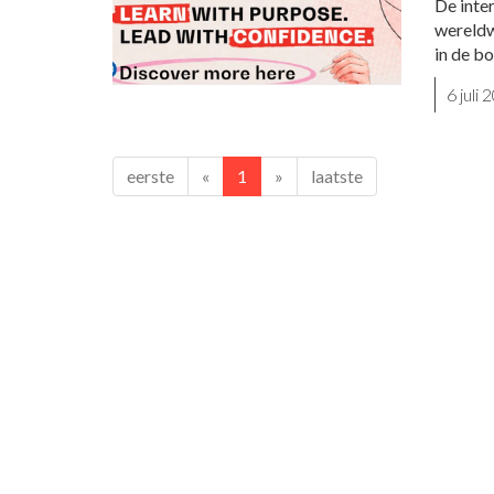
De inte
wereldw
in de b
6 juli
eerste
«
1
»
laatste