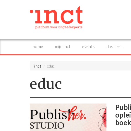
home
mijn inct
events
dossiers
inct
educ
educ
Publ
ople
boek