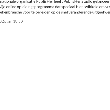
rnationale organisatie PublisHer heeft PublisHer Studio gelanceer
ijd online opleidingsprogramma dat speciaal is ontwikkeld om v
oekenbranche voor te bereiden op de snel veranderende uitgeefwer
 2026 om 10:30