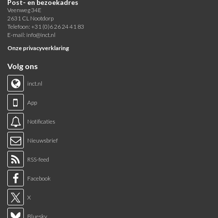
Post- en bezoekadres
Veenweg 34E
2631 CL Nootdorp
Telefoon: +31 (0)6 26 24 41 83
E-mail:
info@inct.nl
Onze privacyverklaring
Volg ons
inct.nl
App
Notificaties
Nieuwsbrief
RSS-feed
Facebook
X
Bluesky