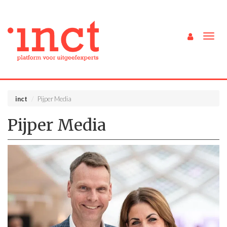
Togg
navig
inct
Pijper Media
Pijper Media