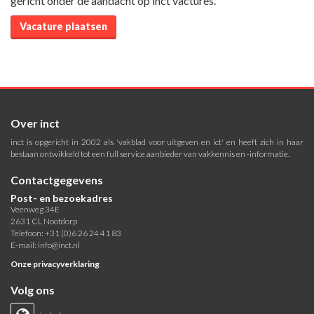
gericht onder de aandacht op inct vactures.
Vacature plaatsen
Over inct
inct is opgericht in 2002 als 'vakblad voor uitgeven en ict' en heeft zich in haar
bestaan ontwikkeld tot een full service aanbieder van vakkennis en -informatie.
Contactgegevens
Post- en bezoekadres
Veenweg 34E
2631 CL Nootdorp
Telefoon: +31 (0)6 26 24 41 83
E-mail:
info@inct.nl
Onze privacyverklaring
Volg ons